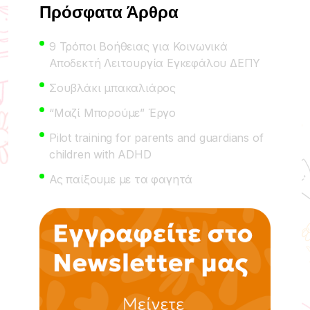
Πρόσφατα Άρθρα
9 Τρόποι Βοήθειας για Κοινωνικά
Αποδεκτή Λειτουργία Εγκεφάλου ΔΕΠΥ
Σουβλάκι μπακαλιάρος
“Μαζί Μπορούμε” Έργο
Pilot training for parents and guardians of
children with ADHD
Ας παίξουμε με τα φαγητά