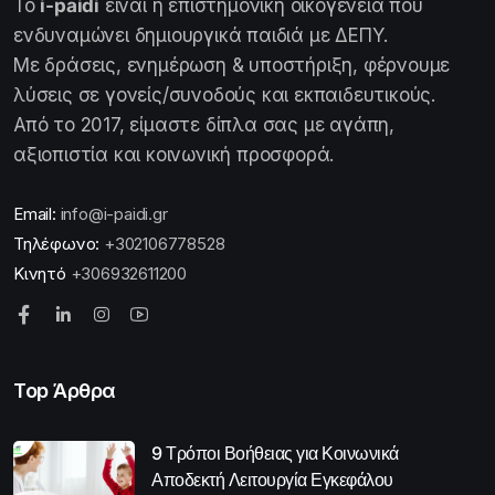
Το
i-paidi
είναι η επιστημονική οικογένεια που
ενδυναμώνει δημιουργικά παιδιά με ΔΕΠΥ.
Με δράσεις, ενημέρωση & υποστήριξη, φέρνουμε
λύσεις σε γονείς/συνοδούς και εκπαιδευτικούς.
Από το 2017, είμαστε δίπλα σας με αγάπη,
αξιοπιστία και κοινωνική προσφορά.
Email:
info@i-paidi.gr
Τηλέφωνο:
+302106778528
Κινητό
+306932611200
Top Άρθρα
9 Τρόποι Βοήθειας για Κοινωνικά
Αποδεκτή Λειτουργία Εγκεφάλου