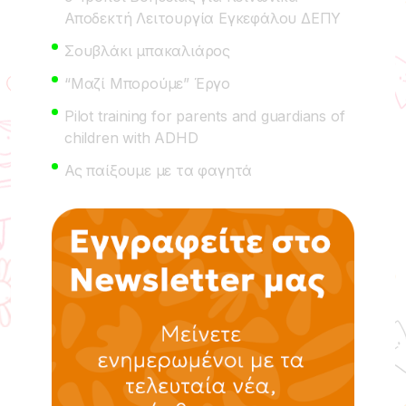
Αποδεκτή Λειτουργία Εγκεφάλου ΔΕΠΥ
Σουβλάκι μπακαλιάρος
“Μαζί Μπορούμε” Έργο
Pilot training for parents and guardians of
children with ADHD
Ας παίξουμε με τα φαγητά