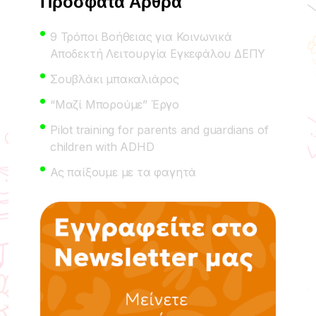
Πρόσφατα Άρθρα
9 Τρόποι Βοήθειας για Κοινωνικά
Αποδεκτή Λειτουργία Εγκεφάλου ΔΕΠΥ
Σουβλάκι μπακαλιάρος
“Μαζί Μπορούμε” Έργο
Pilot training for parents and guardians of
children with ADHD
Ας παίξουμε με τα φαγητά