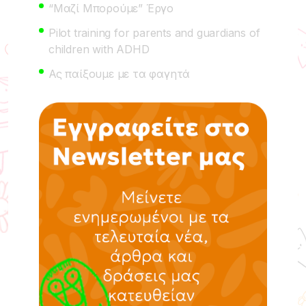
“Μαζί Μπορούμε” Έργο
Pilot training for parents and guardians of
children with ADHD
Ας παίξουμε με τα φαγητά