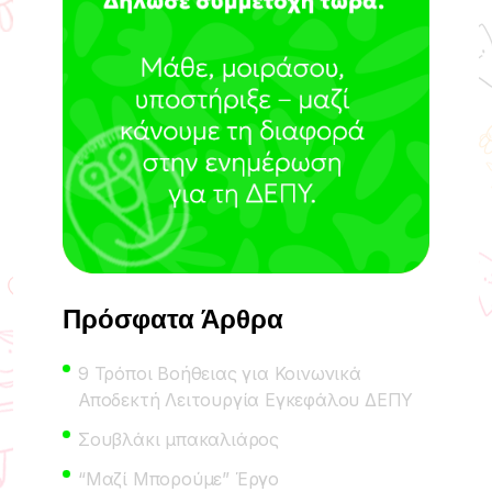
Πρόσφατα Άρθρα
9 Τρόποι Βοήθειας για Κοινωνικά
Αποδεκτή Λειτουργία Εγκεφάλου ΔΕΠΥ
Σουβλάκι μπακαλιάρος
“Μαζί Μπορούμε” Έργο