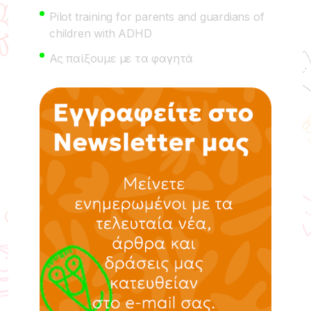
Pilot training for parents and guardians of
children with ADHD
Ας παίξουμε με τα φαγητά