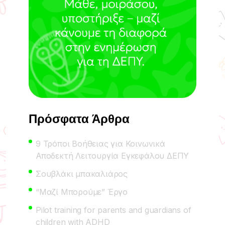
Πρόσφατα Άρθρα
9 Τρόποι Βοήθειας για Κοινωνικά
Αποδεκτή Λειτουργία Εγκεφάλου ΔΕΠΥ
Σουβλάκι μπακαλιάρος
“Μαζί Μπορούμε” Έργο
Pilot training for parents and guardians of
children with ADHD