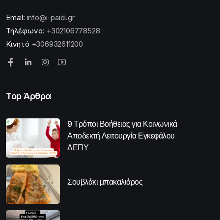
Email:
info@i-paidi.gr
Τηλέφωνο:
+302106778528
Κινητό
+306932611200
Top Άρθρα
9 Τρόποι Βοήθειας για Κοινωνικά
Αποδεκτή Λειτουργία Εγκεφάλου
ΔΕΠΥ
Σουβλάκι μπακαλιάρος