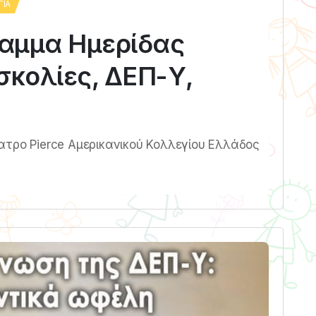
ΓΊΑ
αμμα Ημερίδας
κολίες, ΔΕΠ-Υ,
ατρο Pierce Αμερικανικού Κολλεγίου Ελλάδος
55’)