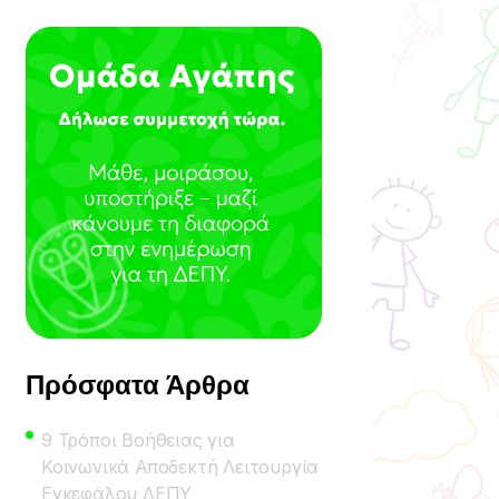
Πρόσφατα Άρθρα
9 Τρόποι Βοήθειας για
Κοινωνικά Αποδεκτή Λειτουργία
Εγκεφάλου ΔΕΠΥ