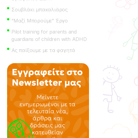
Σουβλάκι μπακαλιάρος
“Μαζί Μπορούμε” Έργο
Pilot training for parents and
guardians of children with ADHD
Ας παίξουμε με τα φαγητά