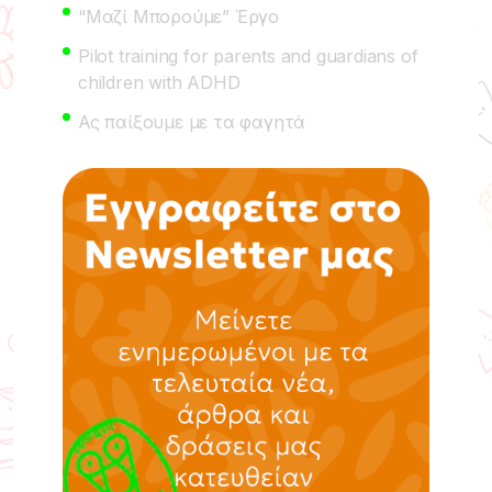
“Μαζί Μπορούμε” Έργο
Pilot training for parents and guardians of
children with ADHD
Ας παίξουμε με τα φαγητά