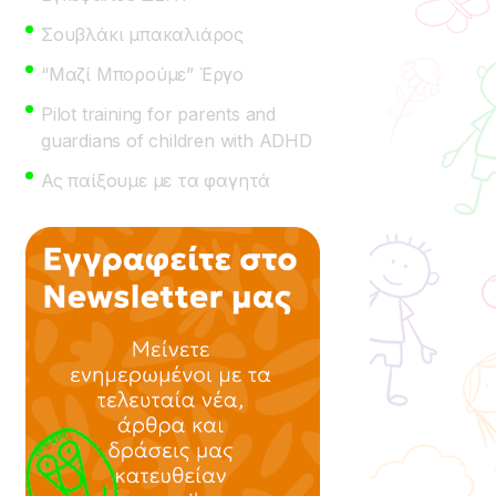
Σουβλάκι μπακαλιάρος
“Μαζί Μπορούμε” Έργο
Pilot training for parents and
guardians of children with ADHD
Ας παίξουμε με τα φαγητά