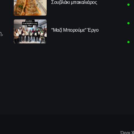
Σουβλάκι μπακαλιάρος
“Μαζί Μπορούμε” Έργο
η,
Όροι Χ