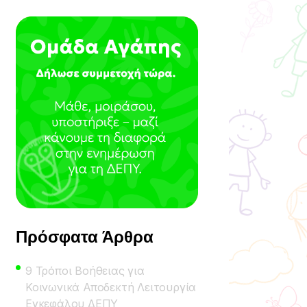
Πρόσφατα Άρθρα
9 Τρόποι Βοήθειας για
Κοινωνικά Αποδεκτή Λειτουργία
Εγκεφάλου ΔΕΠΥ