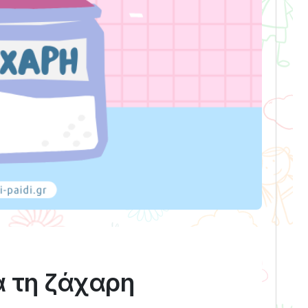
α τη ζάχαρη