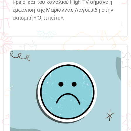
i-paidi και του καναλιού High TV σήμανε η
εμφάνιση της Μαριάννας Λαγουμίδη στην
εκπομπή «Ό,τι πείτε».