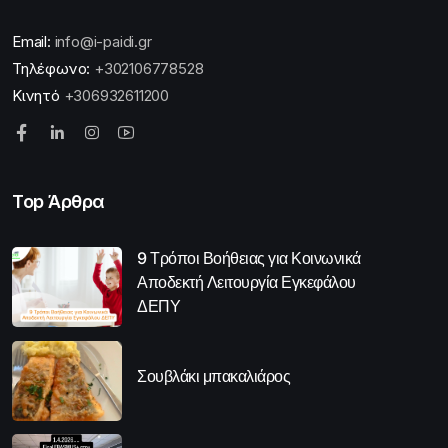
Email:
info@i-paidi.gr
Τηλέφωνο:
+302106778528
Κινητό
+306932611200
Top Άρθρα
9 Τρόποι Βοήθειας για Κοινωνικά
Αποδεκτή Λειτουργία Εγκεφάλου
ΔΕΠΥ
Σουβλάκι μπακαλιάρος