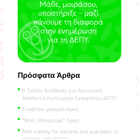
Πρόσφατα Άρθρα
9 Τρόποι Βοήθειας για Κοινωνικά
Αποδεκτή Λειτουργία Εγκεφάλου ΔΕΠΥ
Σουβλάκι μπακαλιάρος
“Μαζί Μπορούμε” Έργο
Pilot training for parents and guardians of
children with ADHD