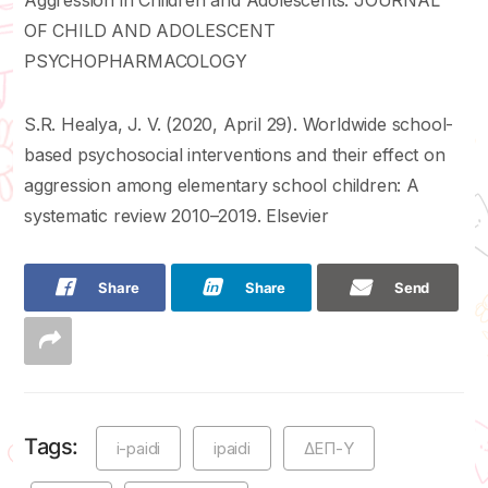
Aggression in Children and Adolescents. JOURNAL
OF CHILD AND ADOLESCENT
PSYCHOPHARMACOLOGY
S.R. Healya, J. V. (2020, April 29). Worldwide school-
based psychosocial interventions and their effect on
aggression among elementary school children: A
systematic review 2010–2019. Elsevier
Share
Share
Send
Tags:
i-paidi
ipaidi
ΔΕΠ-Υ