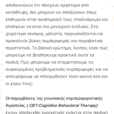
αποδεικνύουν ότι πάσχουν αργότερα από
κατάθλιψη, δεν μπορούν να αποδώσουν όπως
επιθυμούν στην ακαδημαϊκή τους σταδιοδρομία και
επιλέγουν να είναι πιο μοναχικοί ενήλικες. Στα
χειρότερα σενάρια, μάλιστα, παρουσιάζονται να
προκαλούν βίαιες συμπεριφορές και παραβατικά
περιστατικά. Το βασικό ερώτημα, λοιπόν, είναι πώς
μπορούμε να βοηθήσουμε πρακτικά αυτά τα
παιδιά; Πώς μπορούμε να σταματήσουμε τις
συγκεκριμένες προβληματικές συμπεριφορές και να
αποτρέψουμε να «πληγωθούν» τόσο εκείνα όσο και
οι γύρω τους;
Οι παρεμβάσεις της γνωσιακής συμπεριφοριστικής
θεραπείας ( CBT:Cognitive Behavioral Therapy)
έχουν αποδειχθεί ευεργετικές ενάντια στην παιδική