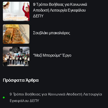
9 Τρόποι Βοήθειας για Κοινωνικά
Αποδεκτή Λειτουργία Εγκεφάλου
ΔΕΠΥ
Σουβλάκι μπακαλιάρος
“Μαζί Μπορούμε” Έργο
Πρόσφατα Άρθρα
9 Τρόποι Βοήθειας για Κοινωνικά Αποδεκτή Λειτουργία
Εγκεφάλου ΔΕΠΥ