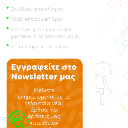
Σουβλάκι μπακαλιάρος
“Μαζί Μπορούμε” Έργο
Pilot training for parents and
guardians of children with ADHD
Ας παίξουμε με τα φαγητά