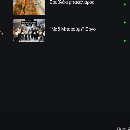
Σουβλάκι μπακαλιάρος
“Μαζί Μπορούμε” Έργο
η,
Όροι Χ