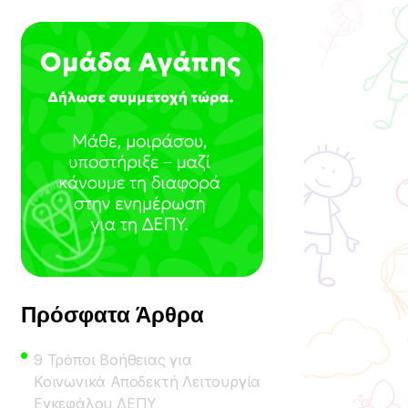
Πρόσφατα Άρθρα
9 Τρόποι Βοήθειας για
Κοινωνικά Αποδεκτή Λειτουργία
Εγκεφάλου ΔΕΠΥ