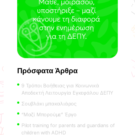
Πρόσφατα Άρθρα
9 Τρόποι Βοήθειας για Κοινωνικά
Αποδεκτή Λειτουργία Εγκεφάλου ΔΕΠΥ
Σουβλάκι μπακαλιάρος
“Μαζί Μπορούμε” Έργο
Pilot training for parents and guardians of
children with ADHD